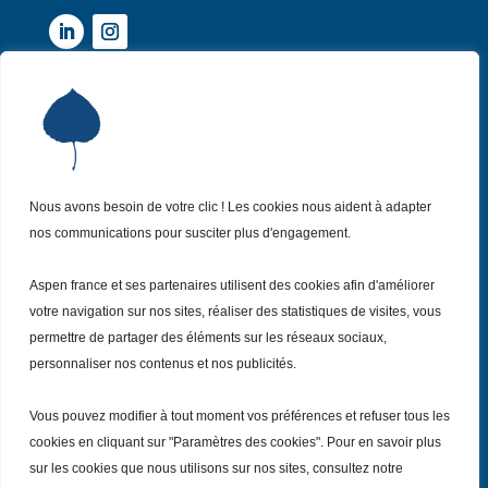
Institut Aspen France
P
Qui sommes-nous ?
P
Nos missions
P
Nos actualités
Nous avons besoin de votre clic ! Les cookies nous aident à adapter
P
nos communications pour susciter plus d'engagement.
Nos évènements
P
Nous (re)joindre
P
Aspen france et ses partenaires utilisent des cookies afin d'améliorer
votre navigation sur nos sites, réaliser des statistiques de visites, vous
permettre de partager des éléments sur les réseaux sociaux,
Inscrivez vous
à notre Newsletter
Recevez
personnaliser nos contenus et nos publicités.
chaque mois nos dernières actualités.
Vous pouvez modifier à tout moment vos préférences et refuser tous les
Je m’inscris
cookies en cliquant sur "Paramètres des cookies". Pour en savoir plus
sur les cookies que nous utilisons sur nos sites, consultez notre