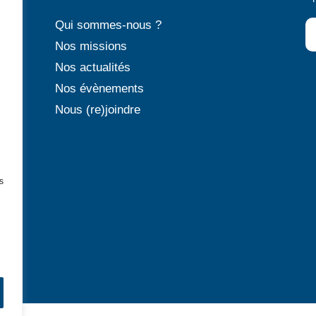
Qui sommes-nous ?
P
Nos missions
P
Nos actualités
P
Nos évènements
P
Nous (re)joindre
P
s