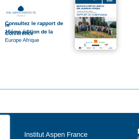
Consultez le rapport de
la
16éme édition de la
Conférence
Europe Afrique
Institut Aspen France
P