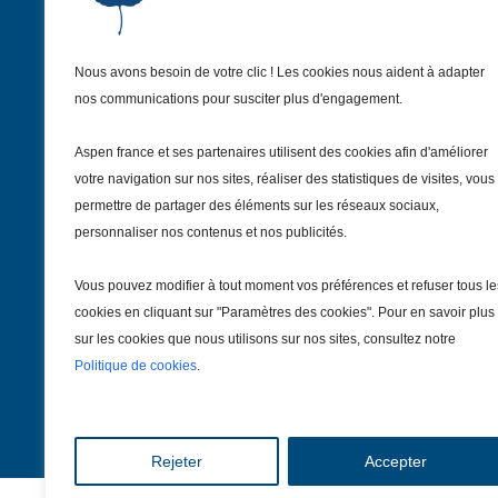
Nous avons besoin de votre clic ! Les cookies nous aident à adapter
Institut Aspen France
nos communications pour susciter plus d'engagement.
9 Avenue Franklin Delano Roosevelt
75008 Paris – France
Aspen france et ses partenaires utilisent des cookies afin d'améliorer
+33 1 81 69 55 30
votre navigation sur nos sites, réaliser des statistiques de visites, vous
institut@aspenfrance.org
permettre de partager des éléments sur les réseaux sociaux,
personnaliser nos contenus et nos publicités.
Suivez-nous
Vous pouvez modifier à tout moment vos préférences et refuser tous le
cookies en cliquant sur "Paramètres des cookies". Pour en savoir plus
sur les cookies que nous utilisons sur nos sites, consultez notre
Politique de cookies
.
Rejeter
Accepter