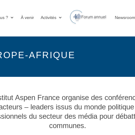
us ?
À venir
Activités
Newsroo
ROPE-AFRIQUE
nstitut Aspen France organise des conféren
d’acteurs – leaders issus du monde politiqu
essionnels du secteur des média
pour débat
communes.