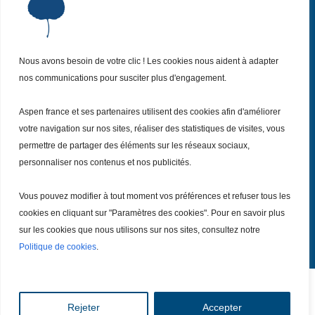
Qui sommes-nous ?
P
Nos missions
P
Nos actualités
Nous avons besoin de votre clic ! Les cookies nous aident à adapter
P
nos communications pour susciter plus d'engagement.
Nos évènements
P
Nous (re)joindre
P
Aspen france et ses partenaires utilisent des cookies afin d'améliorer
votre navigation sur nos sites, réaliser des statistiques de visites, vous
permettre de partager des éléments sur les réseaux sociaux,
Inscrivez vous
à notre Newsletter
Recevez
personnaliser nos contenus et nos publicités.
chaque mois nos dernières actualités.
Vous pouvez modifier à tout moment vos préférences et refuser tous les
Je m’inscris
cookies en cliquant sur "Paramètres des cookies". Pour en savoir plus
sur les cookies que nous utilisons sur nos sites, consultez notre
Politique de cookies
.
Tout droits réservé – Copyright @ 2026
Mentions légales
|
Rejeter
Accepter
Politiques de confidentialités