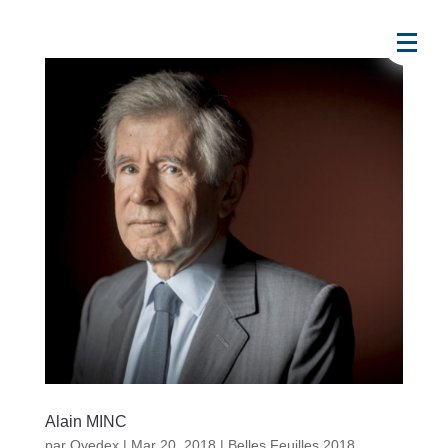
Alain MINC
par
Ovedex
|
Mar 20, 2018
|
Belles Feuilles 2018