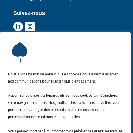
Suivez-nous
Institut Aspen France
P
Qui sommes-nous ?
P
Nos missions
P
Nos actualités
Nous avons besoin de votre clic ! Les cookies nous aident à adapter
P
nos communications pour susciter plus d'engagement.
Nos évènements
P
Nous (re)joindre
P
Aspen france et ses partenaires utilisent des cookies afin d'améliorer
votre navigation sur nos sites, réaliser des statistiques de visites, vous
permettre de partager des éléments sur les réseaux sociaux,
Inscrivez vous
à notre Newsletter
Recevez
personnaliser nos contenus et nos publicités.
chaque mois nos dernières actualités.
Vous pouvez modifier à tout moment vos préférences et refuser tous les