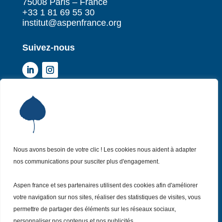
75008 Paris – France
+33 1 81 69 55 30
institut@aspenfrance.org
Suivez-nous
Institut Aspen France
P
Qui sommes-nous ?
P
Nos missions
P
Nos actualités
Nous avons besoin de votre clic ! Les cookies nous aident à adapter
P
nos communications pour susciter plus d'engagement.
Nos évènements
P
Nous (re)joindre
P
Aspen france et ses partenaires utilisent des cookies afin d'améliorer
votre navigation sur nos sites, réaliser des statistiques de visites, vous
permettre de partager des éléments sur les réseaux sociaux,
Inscrivez vous
à notre Newsletter
Recevez
personnaliser nos contenus et nos publicités.