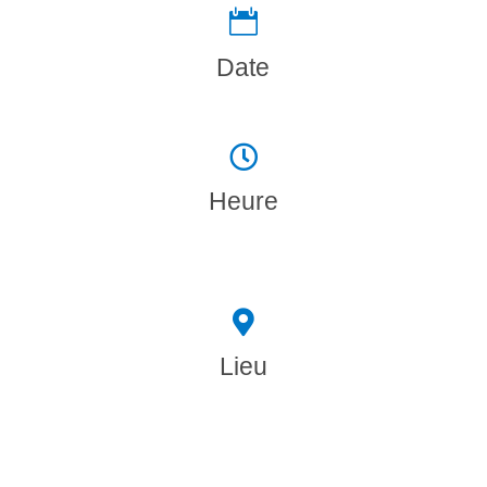

Date

Heure

Lieu