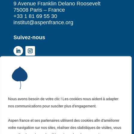
9 Avenue Franklin Delano Roosevelt
75008 Paris – France
+33 1 81 69 55 30
institut@aspenfrance.org
Suivez-nous
Institut Aspen France
P
Qui sommes-nous ?
P
Nos missions
P
Nos actualités
Nous avons besoin de votre clic ! Les cookies nous aident à adapter
P
nos communications pour susciter plus d'engagement.
Nos évènements
P
Nous (re)joindre
P
Aspen france et ses partenaires utilisent des cookies afin d'améliorer
votre navigation sur nos sites, réaliser des statistiques de visites, vous