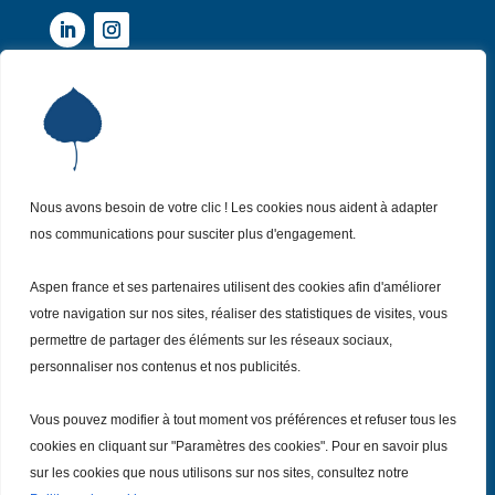
Institut Aspen France
P
Qui sommes-nous ?
P
Nos missions
P
Nos actualités
Nous avons besoin de votre clic ! Les cookies nous aident à adapter
P
nos communications pour susciter plus d'engagement.
Nos évènements
P
Nous (re)joindre
P
Aspen france et ses partenaires utilisent des cookies afin d'améliorer
votre navigation sur nos sites, réaliser des statistiques de visites, vous
permettre de partager des éléments sur les réseaux sociaux,
Inscrivez vous
à notre Newsletter
Recevez
personnaliser nos contenus et nos publicités.
chaque mois nos dernières actualités.
Vous pouvez modifier à tout moment vos préférences et refuser tous les
Je m’inscris
cookies en cliquant sur "Paramètres des cookies". Pour en savoir plus
sur les cookies que nous utilisons sur nos sites, consultez notre