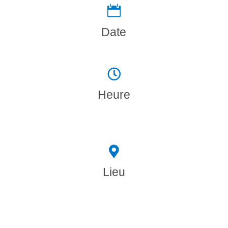

Date

Heure

Lieu