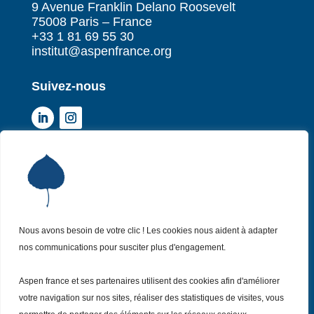
9 Avenue Franklin Delano Roosevelt
75008 Paris – France
+33 1 81 69 55 30
institut@aspenfrance.org
Suivez-nous
Institut Aspen France
P
Qui sommes-nous ?
P
Nos missions
P
Nos actualités
Nous avons besoin de votre clic ! Les cookies nous aident à adapter
P
nos communications pour susciter plus d'engagement.
Nos évènements
P
Nous (re)joindre
P
Aspen france et ses partenaires utilisent des cookies afin d'améliorer
votre navigation sur nos sites, réaliser des statistiques de visites, vous