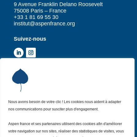
9 Avenue Franklin Delano Roosevelt
75008 Paris – France
+33 1 81 69 55 30
institut@aspenfrance.org
Suivez-nous
Institut Aspen France
P
Qui sommes-nous ?
P
Nos missions
P
Nos actualités
Nous avons besoin de votre clic ! Les cookies nous aident à adapter
P
nos communications pour susciter plus d'engagement.
Nos évènements
P
Nous (re)joindre
P
Aspen france et ses partenaires utilisent des cookies afin d'améliorer
votre navigation sur nos sites, réaliser des statistiques de visites, vous