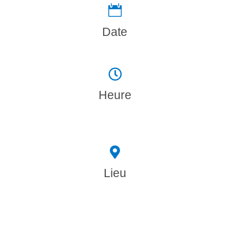

Date

Heure

Lieu