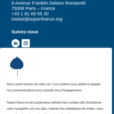
9 Avenue Franklin Delano Roosevelt
75008 Paris – France
+33 1 81 69 55 30
institut@aspenfrance.org
Suivez-nous
Institut Aspen France
P
Qui sommes-nous ?
P
Nos missions
P
Nos actualités
Nous avons besoin de votre clic ! Les cookies nous aident à adapter
P
nos communications pour susciter plus d'engagement.
Nos évènements
P
Nous (re)joindre
P
Aspen france et ses partenaires utilisent des cookies afin d'améliorer
votre navigation sur nos sites, réaliser des statistiques de visites, vous