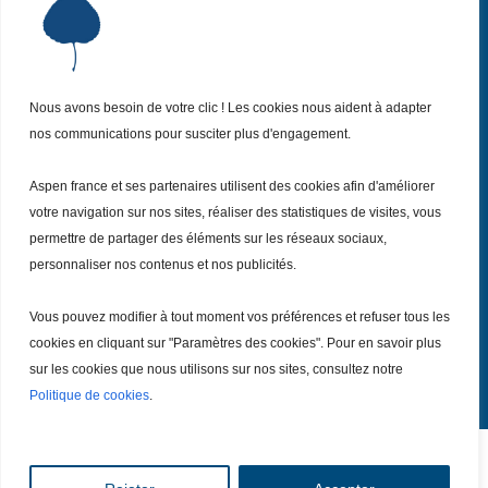
Institut Aspen France
P
Qui sommes-nous ?
P
Nos missions
P
Nos actualités
Nous avons besoin de votre clic ! Les cookies nous aident à adapter
P
nos communications pour susciter plus d'engagement.
Nos évènements
P
Nous (re)joindre
P
Aspen france et ses partenaires utilisent des cookies afin d'améliorer
votre navigation sur nos sites, réaliser des statistiques de visites, vous
permettre de partager des éléments sur les réseaux sociaux,
Inscrivez vous
à notre Newsletter
Recevez
personnaliser nos contenus et nos publicités.
chaque mois nos dernières actualités.
Vous pouvez modifier à tout moment vos préférences et refuser tous les
Je m’inscris
cookies en cliquant sur "Paramètres des cookies". Pour en savoir plus
sur les cookies que nous utilisons sur nos sites, consultez notre
Politique de cookies
.
Tout droits réservé – Copyright @ 2026
Mentions légales
|