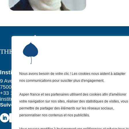
Institut As
P
Qui sommes-no
P
Nos missions
P
Institut Aspen France
Nous avons besoin de votre clic ! Les cookies nous aident à adapter
Nos actualités
P
9 Avenue Franklin Delano Roosevelt
nos communications pour susciter plus d'engagement.
Nos évènemen
75008 Paris – France
P
+33 1 81 69 55 30
Nous (re)joindr
Aspen france et ses partenaires utilisent des cookies afin d'améliorer
P
institut@aspenfrance.org
votre navigation sur nos sites, réaliser des statistiques de visites, vous
Suivez-nous
permettre de partager des éléments sur les réseaux sociaux,
personnaliser nos contenus et nos publicités.