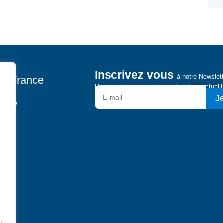
Inscrivez vous
à notre Newslet
pen France
Recevez chaque mois nos dernières actualit
Je
us ?
ts
e