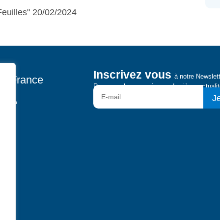
Géraldine Muhlmann s’intéresse à la place et au rôle du
Feuilles" 20/02/2024
mocratie, ainsi qu’à l’évolution de la philosophie
rnant du XXIème siècle. Depuis 2022, elle anime
 Philosophie” sur France Culture.
Inscrivez vous
à notre Newslet
pen France
Recevez chaque mois nos dernières actualit
Je
us ?
ts
e