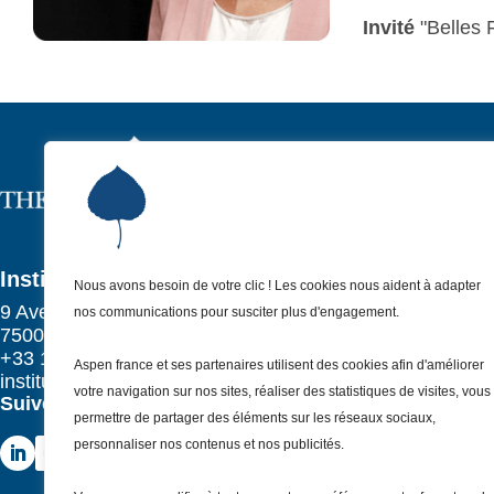
et ses travaux, 
"Belles 
journalisme en dé
politique au tou
l’émission “Avec
Institut As
P
Qui sommes-no
P
Nos missions
P
Institut Aspen France
Nous avons besoin de votre clic ! Les cookies nous aident à adapter
Nos actualités
P
9 Avenue Franklin Delano Roosevelt
nos communications pour susciter plus d'engagement.
Nos évènemen
75008 Paris – France
P
+33 1 81 69 55 30
Nous (re)joindr
Aspen france et ses partenaires utilisent des cookies afin d'améliorer
P
institut@aspenfrance.org
votre navigation sur nos sites, réaliser des statistiques de visites, vous
Suivez-nous
permettre de partager des éléments sur les réseaux sociaux,
personnaliser nos contenus et nos publicités.