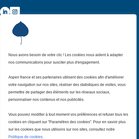
Institut Aspen France
P
Qui sommes-nous ?
P
Nos missions
P
Nous avons besoin de votre clic ! Les cookies nous aident à adapter
Nos actualités
P
nos communications pour susciter plus d'engagement.
Nos évènements
P
Aspen france et ses partenaires utilisent des cookies afin d'améliorer
Nous (re)joindre
P
votre navigation sur nos sites, réaliser des statistiques de visites, vous
permettre de partager des éléments sur les réseaux sociaux,
Inscrivez vous
personnaliser nos contenus et nos publicités.
à notre Newsletter
Recevez
chaque mois nos dernières actualités.
Vous pouvez modifier à tout moment vos préférences et refuser tous les
Je m’inscris
cookies en cliquant sur "Paramètres des cookies". Pour en savoir plus
sur les cookies que nous utilisons sur nos sites, consultez notre
Politique de cookies
.