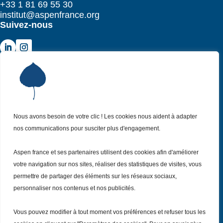
+33 1 81 69 55 30
institut@aspenfrance.org
Suivez-nous
Institut Aspen France
P
Qui sommes-nous ?
P
Nos missions
P
Nous avons besoin de votre clic ! Les cookies nous aident à adapter
Nos actualités
P
nos communications pour susciter plus d'engagement.
Nos évènements
P
Aspen france et ses partenaires utilisent des cookies afin d'améliorer
Nous (re)joindre
P
votre navigation sur nos sites, réaliser des statistiques de visites, vous
permettre de partager des éléments sur les réseaux sociaux,
Inscrivez vous
personnaliser nos contenus et nos publicités.
à notre Newsletter
Recevez
chaque mois nos dernières actualités.
Vous pouvez modifier à tout moment vos préférences et refuser tous les
Je m’inscris