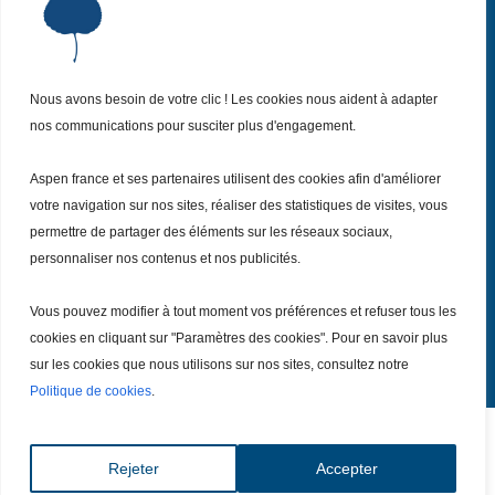
Institut Aspen France
P
Qui sommes-nous ?
P
Nos missions
P
Nous avons besoin de votre clic ! Les cookies nous aident à adapter
Nos actualités
P
nos communications pour susciter plus d'engagement.
Nos évènements
P
Aspen france et ses partenaires utilisent des cookies afin d'améliorer
Nous (re)joindre
P
votre navigation sur nos sites, réaliser des statistiques de visites, vous
permettre de partager des éléments sur les réseaux sociaux,
Inscrivez vous
personnaliser nos contenus et nos publicités.
à notre Newsletter
Recevez
chaque mois nos dernières actualités.
Vous pouvez modifier à tout moment vos préférences et refuser tous les
Je m’inscris
cookies en cliquant sur "Paramètres des cookies". Pour en savoir plus
sur les cookies que nous utilisons sur nos sites, consultez notre
Politique de cookies
.
Tout droits réservé – Copyright @ 2026
Mentions légales
|
Rejeter
Accepter
Politiques de confidentialités