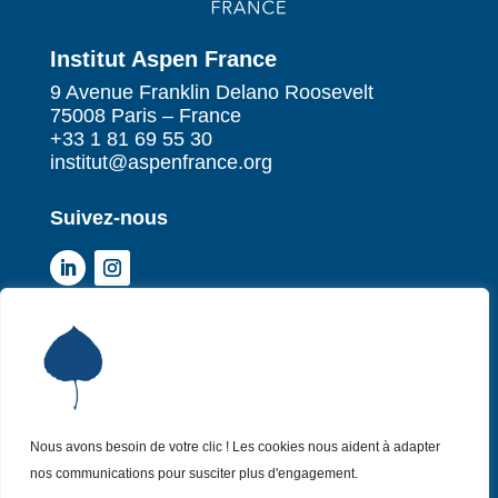
Institut Aspen France
9 Avenue Franklin Delano Roosevelt
75008 Paris – France
+33 1 81 69 55 30
institut@aspenfrance.org
Suivez-nous
Institut Aspen France
P
Qui sommes-nous ?
P
Nos missions
P
Nos actualités
Nous avons besoin de votre clic ! Les cookies nous aident à adapter
P
nos communications pour susciter plus d'engagement.
Nos évènements
P