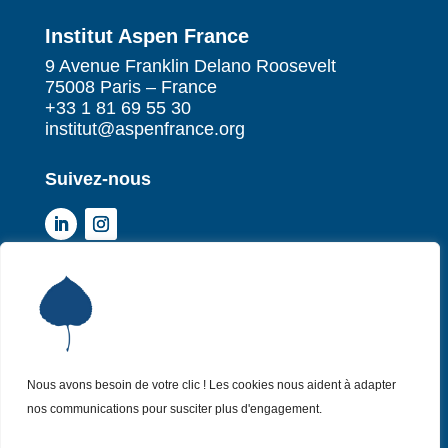
Institut Aspen France
9 Avenue Franklin Delano Roosevelt
75008 Paris – France
+33 1 81 69 55 30
institut@aspenfrance.org
Suivez-nous
Institut Aspen France
P
Qui sommes-nous ?
P
Nos missions
P
Nos actualités
Nous avons besoin de votre clic ! Les cookies nous aident à adapter
P
nos communications pour susciter plus d'engagement.
Nos évènements
P
Nous (re)joindre
P