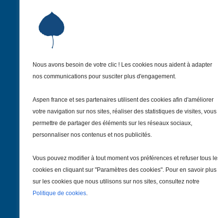
Nous avons besoin de votre clic ! Les cookies nous aident à adapter
Institut Aspen France
nos communications pour susciter plus d'engagement.
9 Avenue Franklin Delano Roosevelt
75008 Paris – France
Aspen france et ses partenaires utilisent des cookies afin d'améliorer
+33 1 81 69 55 30
votre navigation sur nos sites, réaliser des statistiques de visites, vous
institut@aspenfrance.org
permettre de partager des éléments sur les réseaux sociaux,
personnaliser nos contenus et nos publicités.
Suivez-nous
Vous pouvez modifier à tout moment vos préférences et refuser tous le
cookies en cliquant sur "Paramètres des cookies". Pour en savoir plus
sur les cookies que nous utilisons sur nos sites, consultez notre
Politique de cookies
.