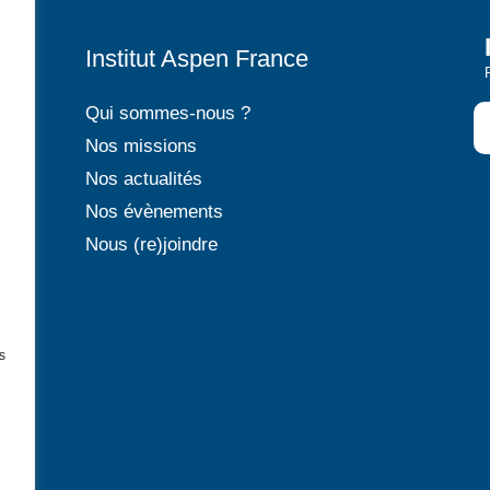
Institut Aspen France
P
Qui sommes-nous ?
P
Nos missions
P
Nos actualités
P
Nos évènements
P
Nous (re)joindre
P
s