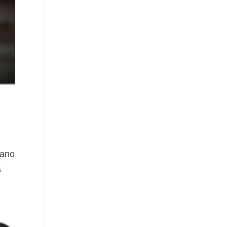
lano
s