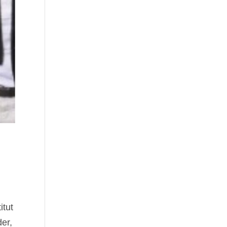
itut
der,