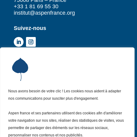
75008 Paris – France
+33 1 81 69 55 30
institut@aspenfrance.org
Suivez-nous
Institut Aspen France
P
Qui sommes-nous ?
P
Nos missions
P
Nos actualités
Nous avons besoin de votre clic ! Les cookies nous aident à adapter
P
nos communications pour susciter plus d'engagement.
Nos évènements
P
Nous (re)joindre
P
Aspen france et ses partenaires utilisent des cookies afin d'améliorer
votre navigation sur nos sites, réaliser des statistiques de visites, vous
permettre de partager des éléments sur les réseaux sociaux,
Inscrivez vous
à notre Newsletter
Recevez
personnaliser nos contenus et nos publicités.