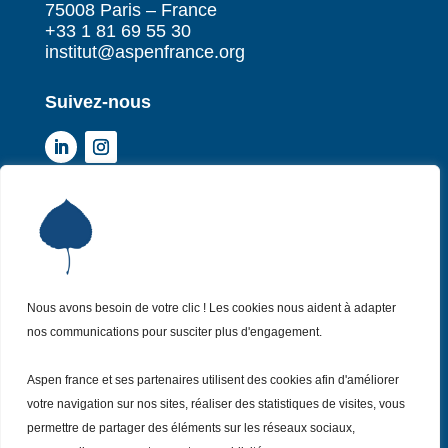
75008 Paris – France
+33 1 81 69 55 30
institut@aspenfrance.org
Suivez-nous
Institut Aspen France
P
Qui sommes-nous ?
P
Nos missions
P
Nos actualités
Nous avons besoin de votre clic ! Les cookies nous aident à adapter
P
nos communications pour susciter plus d'engagement.
Nos évènements
P
Nous (re)joindre
P
Aspen france et ses partenaires utilisent des cookies afin d'améliorer
votre navigation sur nos sites, réaliser des statistiques de visites, vous
permettre de partager des éléments sur les réseaux sociaux,
Inscrivez vous
à notre Newsletter
Recevez