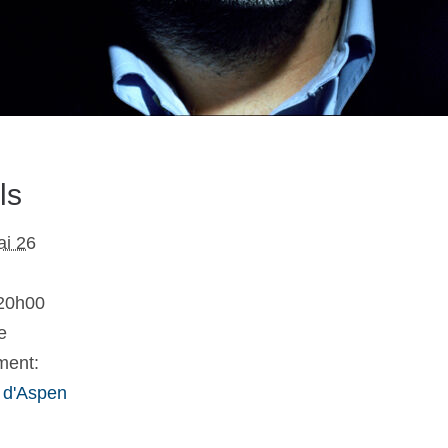
ls
i 26
 20h00
e
ment:
 d'Aspen