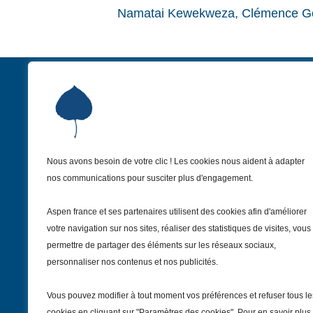
Namatai Kewekweza, Clémence God
Nous avons besoin de votre clic ! Les cookies nous aident à adapter
Institut Aspen France
nos communications pour susciter plus d'engagement.
9 Avenue Franklin Delano Roosevelt
75008 Paris – France
Aspen france et ses partenaires utilisent des cookies afin d'améliorer
+33 1 81 69 55 30
votre navigation sur nos sites, réaliser des statistiques de visites, vous
institut@aspenfrance.org
permettre de partager des éléments sur les réseaux sociaux,
personnaliser nos contenus et nos publicités.
Suivez-nous
Vous pouvez modifier à tout moment vos préférences et refuser tous le
cookies en cliquant sur "Paramètres des cookies". Pour en savoir plus