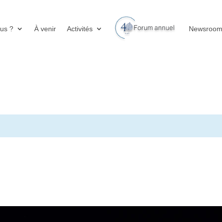
us ?
À venir
Activités
Newsroo