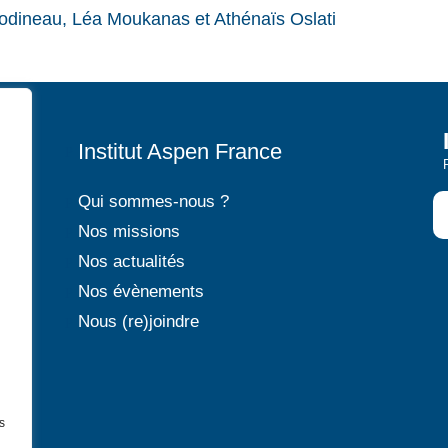
ineau, Léa Moukanas et Athénaïs Oslati
Institut Aspen France
P
Qui sommes-nous ?
P
Nos missions
P
Nos actualités
P
Nos évènements
P
Nous (re)joindre
P
s