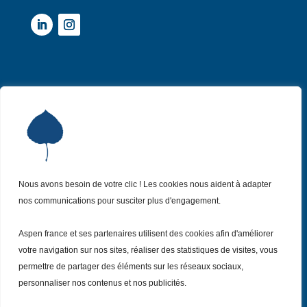
Institut Aspen France
P
Qui sommes-nous ?
P
Nos missions
P
Nos actualités
P
Nos évènements
P
Nous avons besoin de votre clic ! Les cookies nous aident à adapter
Nous (re)joindre
P
nos communications pour susciter plus d'engagement.
Aspen france et ses partenaires utilisent des cookies afin d'améliorer
votre navigation sur nos sites, réaliser des statistiques de visites, vous
Inscrivez vous
permettre de partager des éléments sur les réseaux sociaux,
à notre Newsletter
Recevez
personnaliser nos contenus et nos publicités.
chaque mois nos dernières actualités.