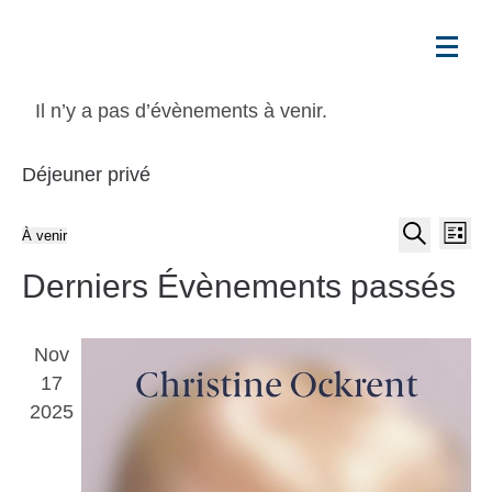
Il n’y a pas d’évènements à venir.
Déjeuner privé
Reche
Na
À venir
Liste
et
Recherche
de
Sélectionnez
Derniers Évènements passés
naviga
vu
une
de
É
date.
Nov
vues
17
Évène
2025