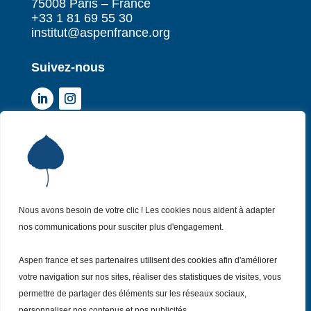
75008 Paris – France
+33 1 81 69 55 30
institut@aspenfrance.org
Suivez-nous
Institut Aspen France
P
Qui sommes-nous ?
P
Nos missions
P
Nos actualités
Nous avons besoin de votre clic ! Les cookies nous aident à adapter
P
nos communications pour susciter plus d'engagement.
Nos évènements
P
Nous (re)joindre
P
Aspen france et ses partenaires utilisent des cookies afin d'améliorer
votre navigation sur nos sites, réaliser des statistiques de visites, vous
permettre de partager des éléments sur les réseaux sociaux,
Inscrivez vous
à notre Newsletter
Recevez
personnaliser nos contenus et nos publicités.