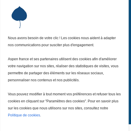
Institut Aspen France
P
Qui sommes-nous ?
P
Nos missions
P
Nos actualités
Nous avons besoin de votre clic ! Les cookies nous aident à adapter
P
nos communications pour susciter plus d'engagement.
Nos évènements
P
Nous (re)joindre
P
Aspen france et ses partenaires utilisent des cookies afin d'améliorer
votre navigation sur nos sites, réaliser des statistiques de visites, vous
permettre de partager des éléments sur les réseaux sociaux,
Inscrivez vous
à notre Newsletter
Recevez
personnaliser nos contenus et nos publicités.
chaque mois nos dernières actualités.
Vous pouvez modifier à tout moment vos préférences et refuser tous les
Je m’inscris
cookies en cliquant sur "Paramètres des cookies". Pour en savoir plus
sur les cookies que nous utilisons sur nos sites, consultez notre
Politique de cookies
.