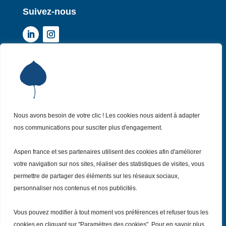
Suivez-nous
Institut Aspen France
P
Qui sommes-nous ?
P
Nos missions
P
Nos actualités
Nous avons besoin de votre clic ! Les cookies nous aident à adapter
P
nos communications pour susciter plus d'engagement.
Nos évènements
P
Nous (re)joindre
P
Aspen france et ses partenaires utilisent des cookies afin d'améliorer
votre navigation sur nos sites, réaliser des statistiques de visites, vous
permettre de partager des éléments sur les réseaux sociaux,
Inscrivez vous
à notre Newsletter
Recevez
personnaliser nos contenus et nos publicités.
chaque mois nos dernières actualités.
Vous pouvez modifier à tout moment vos préférences et refuser tous les
Je m’inscris
cookies en cliquant sur "Paramètres des cookies". Pour en savoir plus