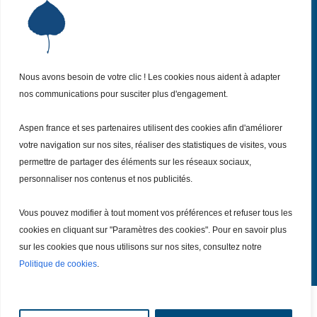
Institut Aspen France
P
Qui sommes-nous ?
P
Nos missions
P
Nos actualités
Nous avons besoin de votre clic ! Les cookies nous aident à adapter
P
nos communications pour susciter plus d'engagement.
Nos évènements
P
Nous (re)joindre
P
Aspen france et ses partenaires utilisent des cookies afin d'améliorer
votre navigation sur nos sites, réaliser des statistiques de visites, vous
permettre de partager des éléments sur les réseaux sociaux,
Inscrivez vous
à notre Newsletter
Recevez
personnaliser nos contenus et nos publicités.
chaque mois nos dernières actualités.
Vous pouvez modifier à tout moment vos préférences et refuser tous les
Je m’inscris
cookies en cliquant sur "Paramètres des cookies". Pour en savoir plus
sur les cookies que nous utilisons sur nos sites, consultez notre
Politique de cookies
.
Tout droits réservé – Copyright @ 2026
Mentions légales
|