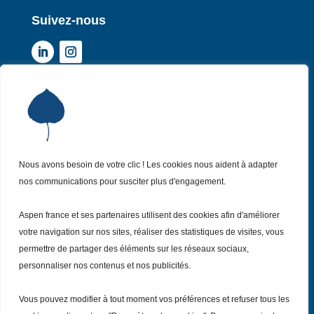
Suivez-nous
Institut Aspen France
P
Qui sommes-nous ?
P
Nos missions
P
Nos actualités
Nous avons besoin de votre clic ! Les cookies nous aident à adapter
P
nos communications pour susciter plus d'engagement.
Nos évènements
P
Nous (re)joindre
P
Aspen france et ses partenaires utilisent des cookies afin d'améliorer
votre navigation sur nos sites, réaliser des statistiques de visites, vous
permettre de partager des éléments sur les réseaux sociaux,
Inscrivez vous
à notre Newsletter
Recevez
personnaliser nos contenus et nos publicités.
chaque mois nos dernières actualités.
Vous pouvez modifier à tout moment vos préférences et refuser tous les
Je m’inscris