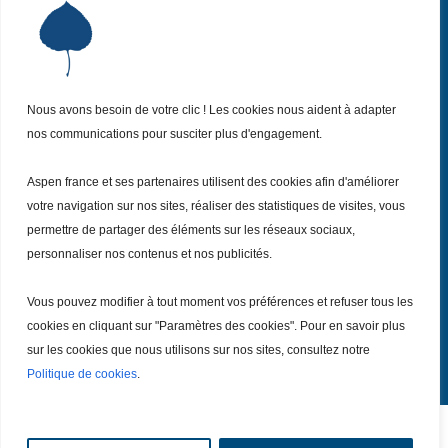
Institut Aspen France
P
Qui sommes-nous ?
P
Nos missions
P
Nos actualités
Nous avons besoin de votre clic ! Les cookies nous aident à adapter
P
nos communications pour susciter plus d'engagement.
Nos évènements
P
Nous (re)joindre
P
Aspen france et ses partenaires utilisent des cookies afin d'améliorer
votre navigation sur nos sites, réaliser des statistiques de visites, vous
permettre de partager des éléments sur les réseaux sociaux,
Inscrivez vous
à notre Newsletter
Recevez
personnaliser nos contenus et nos publicités.
chaque mois nos dernières actualités.
Vous pouvez modifier à tout moment vos préférences et refuser tous les
Je m’inscris
cookies en cliquant sur "Paramètres des cookies". Pour en savoir plus
sur les cookies que nous utilisons sur nos sites, consultez notre
Politique de cookies
.
Tout droits réservé – Copyright @ 2026
Mentions légales
|