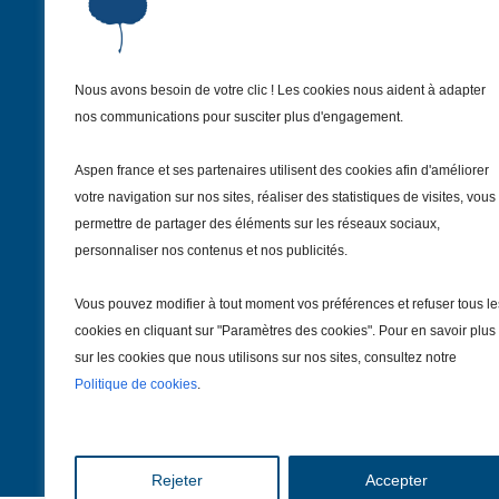
Nous avons besoin de votre clic ! Les cookies nous aident à adapter
Institut Aspen France
nos communications pour susciter plus d'engagement.
9 Avenue Franklin Delano Roosevelt
75008 Paris – France
Aspen france et ses partenaires utilisent des cookies afin d'améliorer
+33 1 81 69 55 30
votre navigation sur nos sites, réaliser des statistiques de visites, vous
institut@aspenfrance.org
permettre de partager des éléments sur les réseaux sociaux,
personnaliser nos contenus et nos publicités.
Suivez-nous
Vous pouvez modifier à tout moment vos préférences et refuser tous le
cookies en cliquant sur "Paramètres des cookies". Pour en savoir plus
sur les cookies que nous utilisons sur nos sites, consultez notre
Politique de cookies
.
Rejeter
Accepter