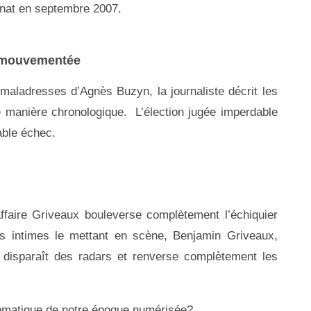
Sénat en septembre 2007.
e mouvementée
aladresses d’Agnès Buzyn, la journaliste décrit les
e manière chronologique. L’élection jugée imperdable
table échec.
affaire Griveaux bouleverse complètement l’échiquier
éos intimes le mettant en scène, Benjamin Griveaux,
s disparaît des radars et renverse complètement les
omatique de notre époque numérisée?