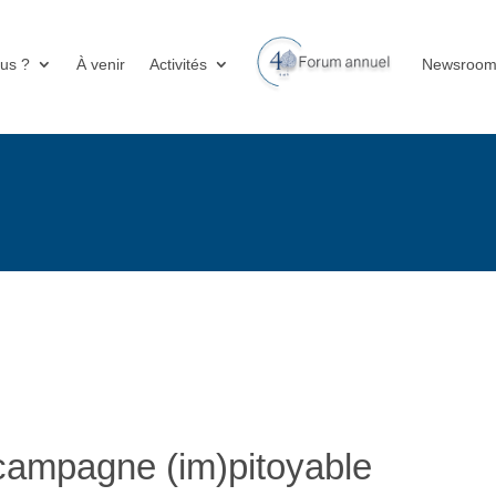
us ?
À venir
Activités
Newsroo
 campagne (im)pitoyable