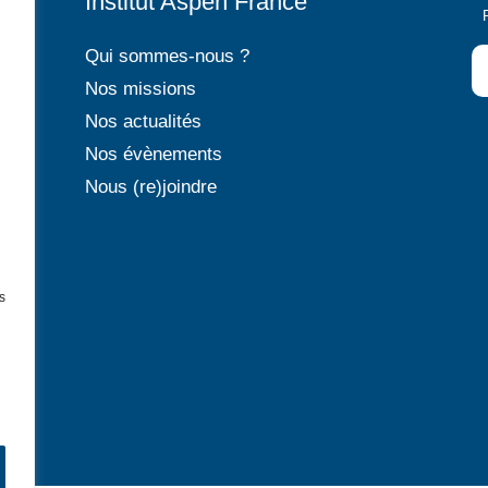
Institut Aspen France
P
Qui sommes-nous ?
P
Nos missions
P
Nos actualités
P
Nos évènements
P
Nous (re)joindre
P
s