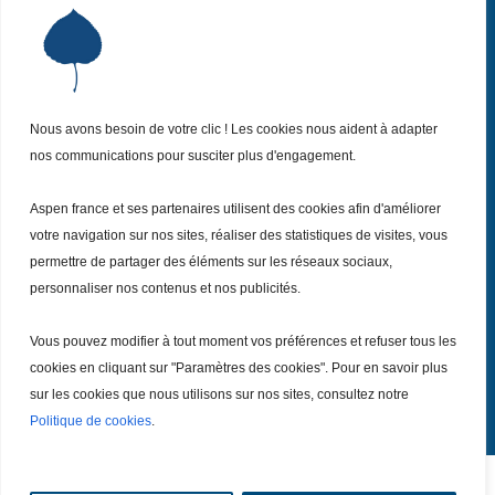
Institut Aspen France
P
Qui sommes-nous ?
P
Nos missions
P
Nos actualités
Nous avons besoin de votre clic ! Les cookies nous aident à adapter
P
nos communications pour susciter plus d'engagement.
Nos évènements
P
Nous (re)joindre
P
Aspen france et ses partenaires utilisent des cookies afin d'améliorer
votre navigation sur nos sites, réaliser des statistiques de visites, vous
permettre de partager des éléments sur les réseaux sociaux,
Inscrivez vous
à notre Newsletter
Recevez
personnaliser nos contenus et nos publicités.
chaque mois nos dernières actualités.
Vous pouvez modifier à tout moment vos préférences et refuser tous les
Je m’inscris
cookies en cliquant sur "Paramètres des cookies". Pour en savoir plus
sur les cookies que nous utilisons sur nos sites, consultez notre
Politique de cookies
.
Tout droits réservé – Copyright @ 2026
Mentions légales
|