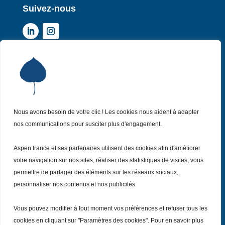
Suivez-nous
Institut Aspen France
P
Qui sommes-nous ?
P
Nos missions
P
Nos actualités
Nous avons besoin de votre clic ! Les cookies nous aident à adapter
P
nos communications pour susciter plus d'engagement.
Nos évènements
P
Nous (re)joindre
P
Aspen france et ses partenaires utilisent des cookies afin d'améliorer
votre navigation sur nos sites, réaliser des statistiques de visites, vous
permettre de partager des éléments sur les réseaux sociaux,
Inscrivez vous
à notre Newsletter
Recevez
personnaliser nos contenus et nos publicités.
chaque mois nos dernières actualités.
Vous pouvez modifier à tout moment vos préférences et refuser tous les
Je m’inscris
cookies en cliquant sur "Paramètres des cookies". Pour en savoir plus