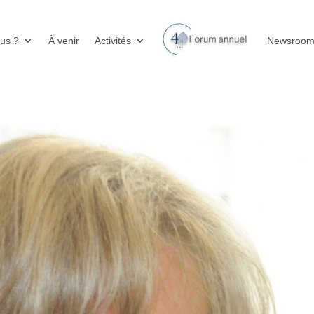
us ?
À venir
Activités
Newsroo