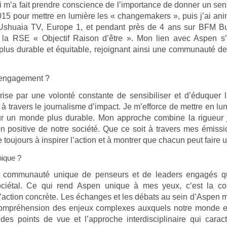
i m’a fait prendre conscience de l’importance de donner un sen
2015 pour mettre en lumière les « changemakers », puis j’ai an
shuaia TV, Europe 1, et pendant près de 4 ans sur BFM Busi
 la RSE « Objectif Raison d’être ». Mon lien avec Aspen s’
us durable et équitable, rejoignant ainsi une communauté de
n engagement ?
se par une volonté constante de sensibiliser et d’éduquer l
 travers le journalisme d’impact. Je m’efforce de mettre en lumi
our un monde plus durable. Mon approche combine la rigueur 
on positive de notre société. Que ce soit à travers mes émiss
oujours à inspirer l’action et à montrer que chacun peut faire u
nique ?
e communauté unique de penseurs et de leaders engagés qu
iétal. Ce qui rend Aspen unique à mes yeux, c’est la co
 d’action concrète. Les échanges et les débats au sein d’Aspen m
 compréhension des enjeux complexes auxquels notre monde es
é des points de vue et l’approche interdisciplinaire qui carac