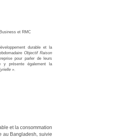
M Business et RMC
 développement durable et la
 hebdomadaire
Objectif Raison
eprise pour parler de leurs
e y présente également la
yrielle »
.
rable et la consommation
re au Bangladesh, suivie