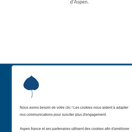
d’Aspen.
Nous avons besoin de votre clic ! Les cookies nous aident à adapter
Institut Aspen France
nos communications pour susciter plus d'engagement.
9 Avenue Franklin Delano Roosevelt
75008 Paris – France
Aspen france et ses partenaires utilisent des cookies afin d'améliorer
+33 1 81 69 55 30