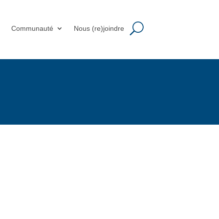
m
Communauté
Nous (re)joindre