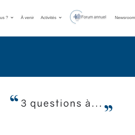
us ?
À venir
Activités
Newsroo